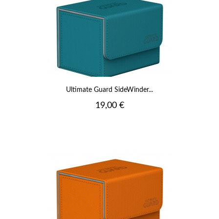
Ultimate Guard SideWinder...
Prix
19,00 €