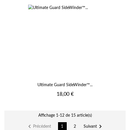
Ultimate Guard SideWinder™...
Prix
18,00 €
Affichage 1-12 de 15 article(s)


Précédent
Suivant
1
2