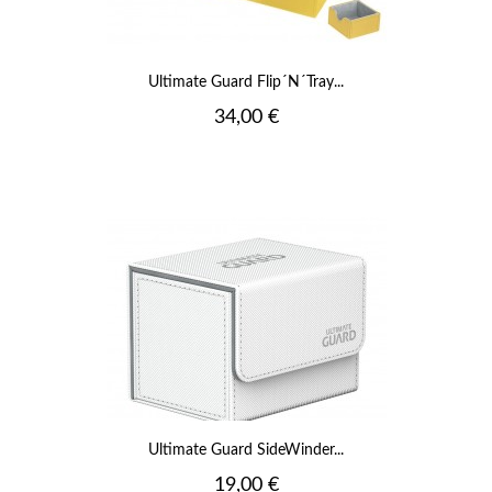
Ultimate Guard Flip´n´Tray...
Prix
34,00 €
Ultimate Guard SideWinder...
Prix
19,00 €