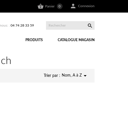


Connexion
Panier
0

nous: :
04 74 28 33 59
PRODUITS
CATALOGUE MAGASIN
nch

Nom, A à Z
Trier par :