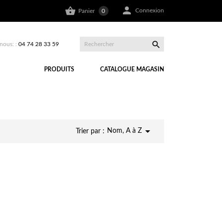


Connexion
Panier
0

nous: :
04 74 28 33 59
PRODUITS
CATALOGUE MAGASIN

Nom, A à Z
Trier par :