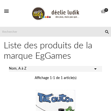


0

Liste des produits de la
marque EgGames

Nom, A à Z
Affichage 1-1 de 1 article(s)