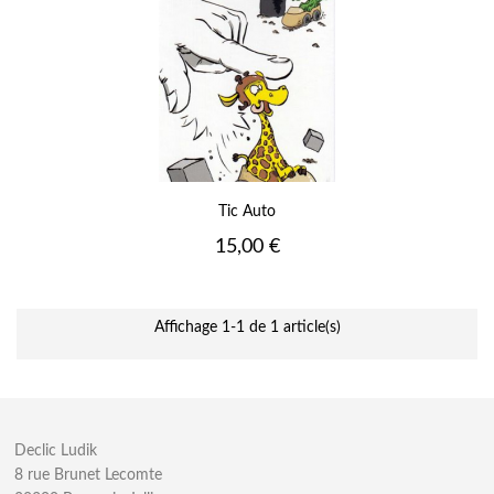
Tic Auto
Prix
15,00 €
Affichage 1-1 de 1 article(s)
Declic Ludik
8 rue Brunet Lecomte