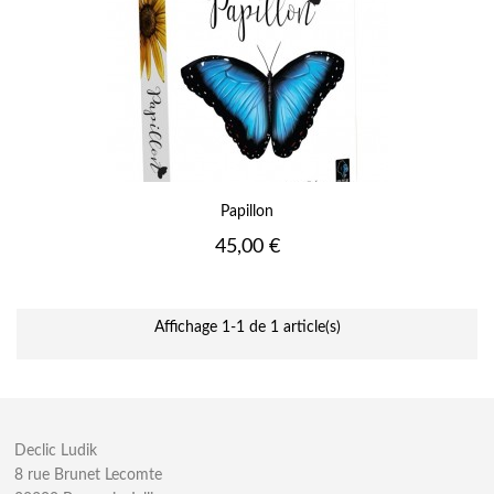
Papillon
Prix
45,00 €
Affichage 1-1 de 1 article(s)
Declic Ludik
8 rue Brunet Lecomte