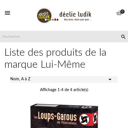


0

Liste des produits de la
marque Lui-Même

Nom, A à Z
Affichage 1-4 de 4 article(s)