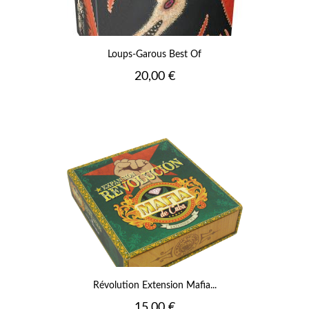
Loups-Garous Best Of
Prix
20,00 €
Révolution Extension Mafia...
Prix
15,00 €