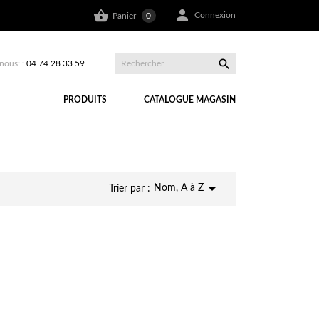


Connexion
Panier
0

nous: :
04 74 28 33 59
PRODUITS
CATALOGUE MAGASIN

Nom, A à Z
Trier par :