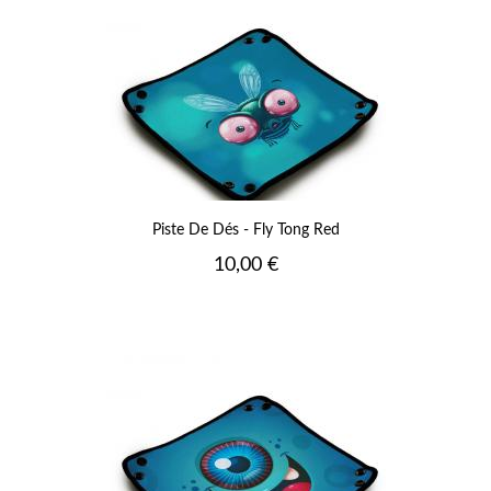
Piste De Dés - Fly Tong Red
Prix
10,00 €