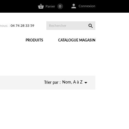


Connexion
Panier
0

nous: :
04 74 28 33 59
PRODUITS
CATALOGUE MAGASIN

Nom, A à Z
Trier par :