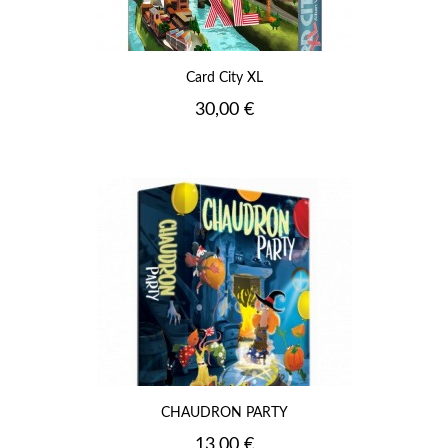
Card City XL
Prix
30,00 €
CHAUDRON PARTY
Prix
13,00 €