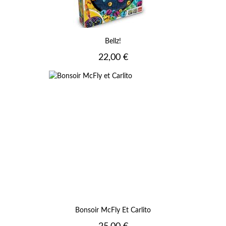
Bellz!
Prix
22,00 €
Bonsoir McFly Et Carlito
Prix