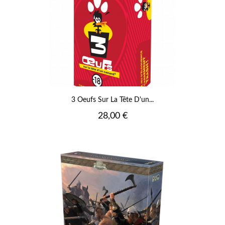
3 Oeufs Sur La Tête D'un...
Prix
28,00 €