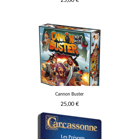
25,00 €
Cannon Buster
Prix
25,00 €