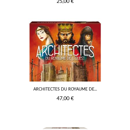
Prix
25,00 €
ARCHITECTES DU ROYAUME DE...
Prix
47,00 €