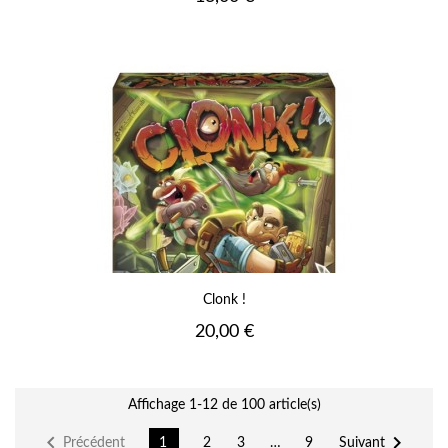
Clonk !
Prix
20,00 €
Affichage 1-12 de 100 article(s)


Précédent
Suivant
1
2
3
…
9