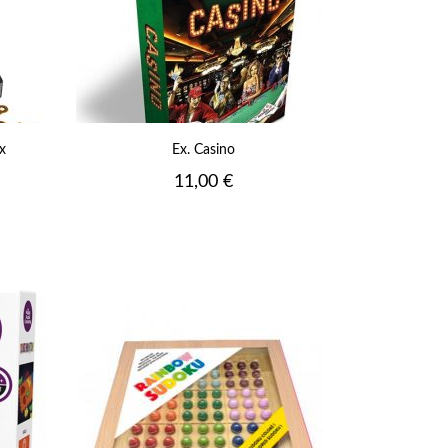
x
Ex. Casino
Prix
11,00 €