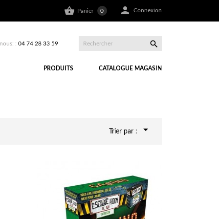


Connexion
Panier
0

nous: :
04 74 28 33 59
PRODUITS
CATALOGUE MAGASIN

Trier par :