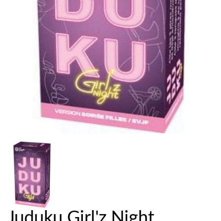
Juduku Girl'z Night