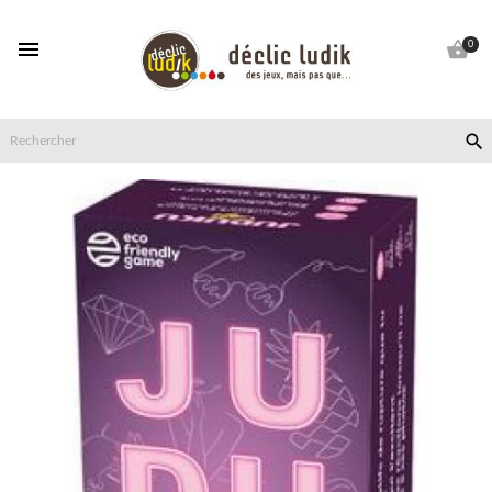


0
