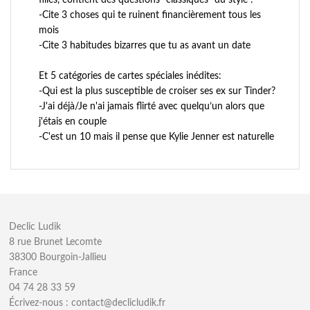
filles, contient des questions "classiques" du style :
-Cite 3 choses qui te ruinent financièrement tous les
mois
-Cite 3 habitudes bizarres que tu as avant un date
Et 5 catégories de cartes spéciales inédites:
-Qui est la plus susceptible de croiser ses ex sur Tinder?
-J'ai déjà/Je n'ai jamais flirté avec quelqu’un alors que
j'étais en couple
-C'est un 10 mais il pense que Kylie Jenner est naturelle
Declic Ludik
8 rue Brunet Lecomte
38300 Bourgoin-Jallieu
France
04 74 28 33 59
Écrivez-nous :
contact@declicludik.fr