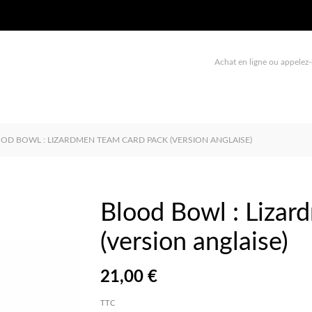
Achat en ligne ou appelez-
OD BOWL : LIZARDMEN TEAM CARD PACK (VERSION ANGLAISE)
Blood Bowl : Liza
(version anglaise)
21,00 €
TTC