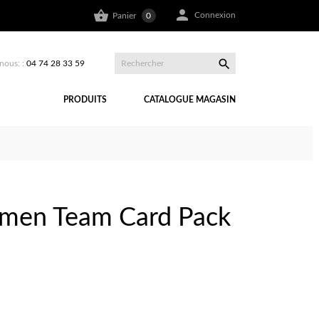


Connexion
Panier
0

nous: :
04 74 28 33 59
PRODUITS
CATALOGUE MAGASIN
rdmen Team Card Pack