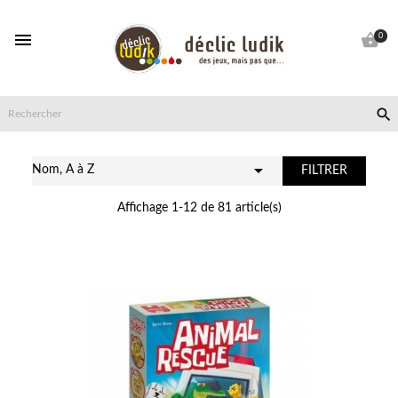


0


Nom, A à Z
FILTRER
Affichage 1-12 de 81 article(s)