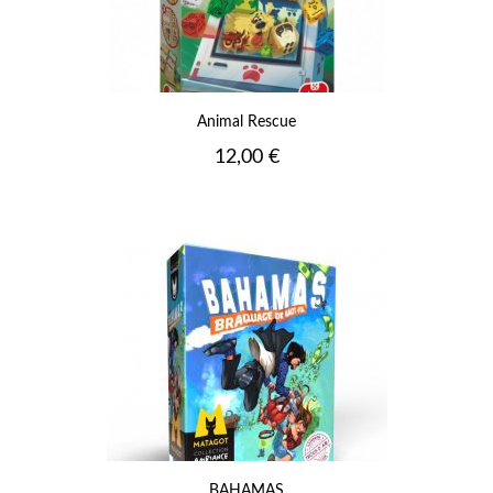
Animal Rescue
Prix
12,00 €
BAHAMAS