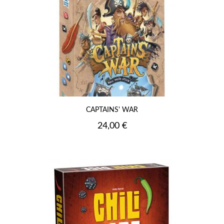
CAPTAINS' WAR
Prix
24,00 €