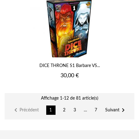
DICE THRONE S1 Barbare VS...
Prix
30,00 €
Affichage 1-12 de 81 article(s)


Précédent
Suivant
1
2
3
…
7