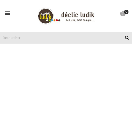


0
