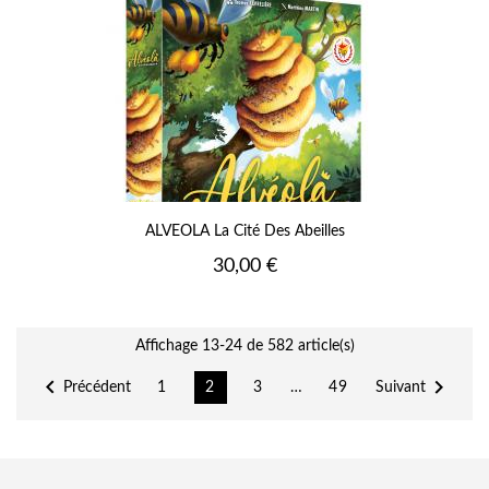
ALVEOLA La Cité Des Abeilles
Prix
30,00 €
Affichage 13-24 de 582 article(s)


Précédent
Suivant
1
2
3
…
49