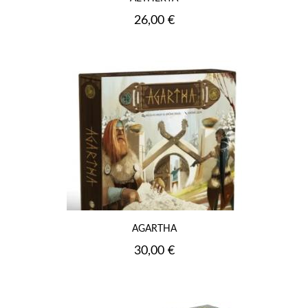
Prix
26,00 €
AGARTHA
Prix
30,00 €