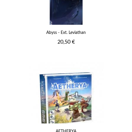
Abyss - Ext. Leviathan
Prix
20,50 €
AETHERYA