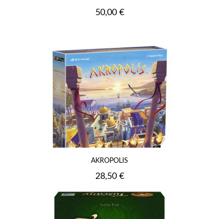
Prix
50,00 €
AKROPOLIS
Prix
28,50 €