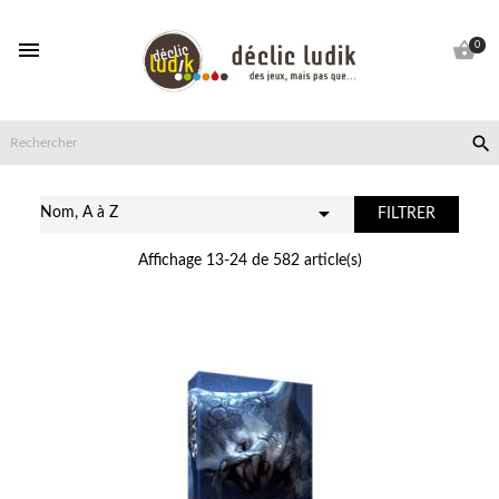


0


Nom, A à Z
FILTRER
Affichage 13-24 de 582 article(s)