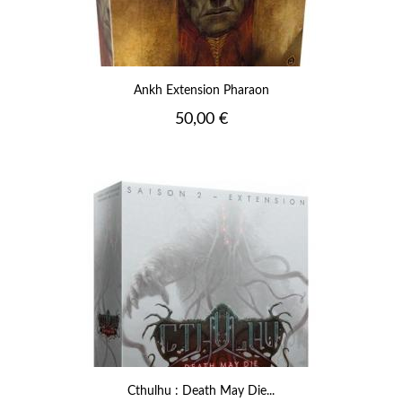
Ankh Extension Pharaon
Prix
50,00 €
Cthulhu : Death May Die...