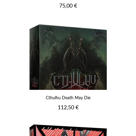
Prix
75,00 €
Cthulhu Death May Die
Prix
112,50 €