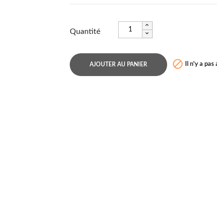
Quantité

Il n'y a pas
AJOUTER AU PANIER