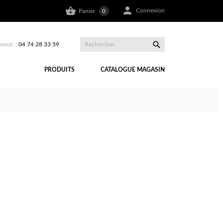


Connexion
Panier
0

nous: :
04 74 28 33 59
PRODUITS
CATALOGUE MAGASIN