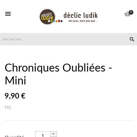


0

Chroniques Oubliées -
Mini
9,90 €
TTC