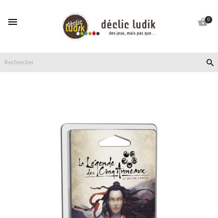


0
