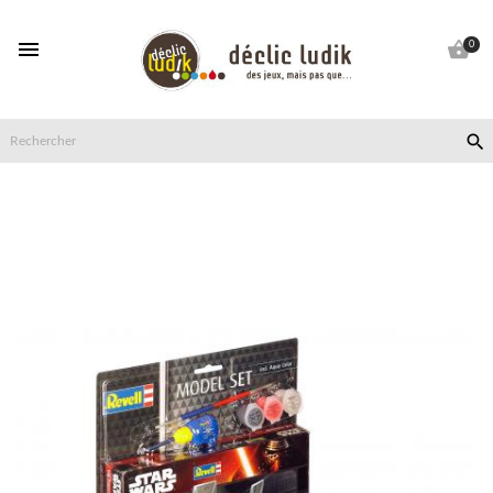


0
