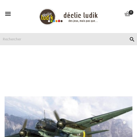


0
