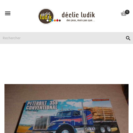


0
