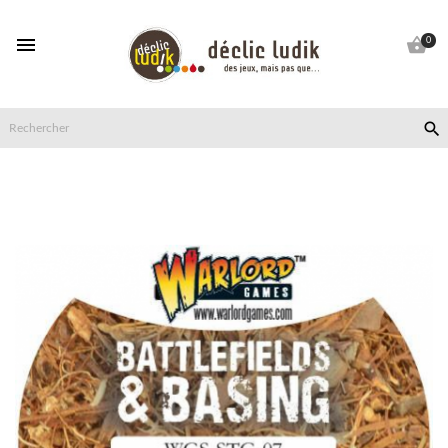


0
