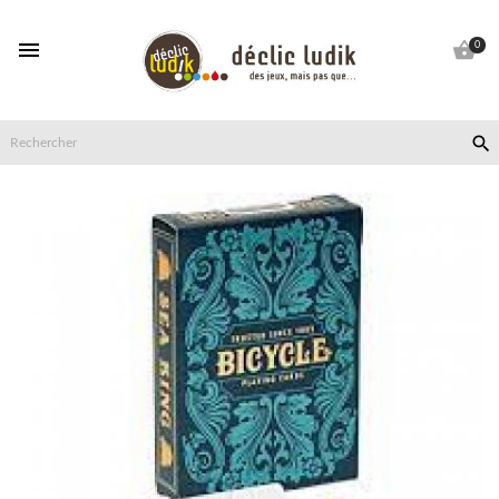


0
