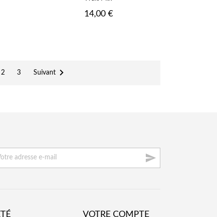
Prix
14,00 €

Suivant
2
3

ÉTÉ
VOTRE COMPTE