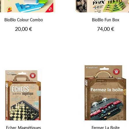
BioBlo Colour Combo
BioBlo Fun Box
Prix
Prix
20,00 €
74,00 €
Echec Magnétiques
Fermer La Boite