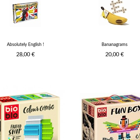
Absolutely English !
Bananagrams
Prix
Prix
28,00 €
20,00 €