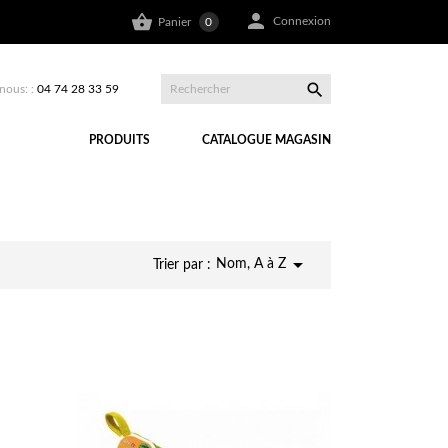


Connexion
Panier
0

nous: :
04 74 28 33 59
PRODUITS
CATALOGUE MAGASIN

Nom, A à Z
Trier par :