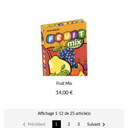
Fruit Mix
Prix
14,00 €
Affichage 1-12 de 25 article(s)


Précédent
Suivant
1
2
3