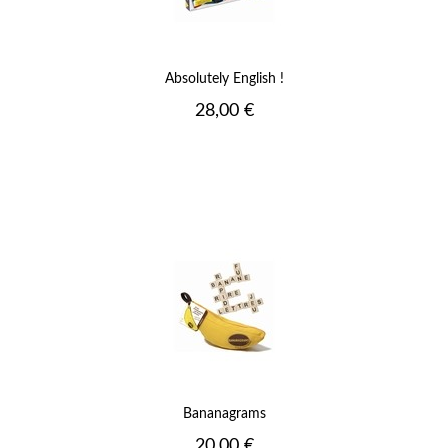
Absolutely English !
Prix
28,00 €
Bananagrams
Prix
20,00 €