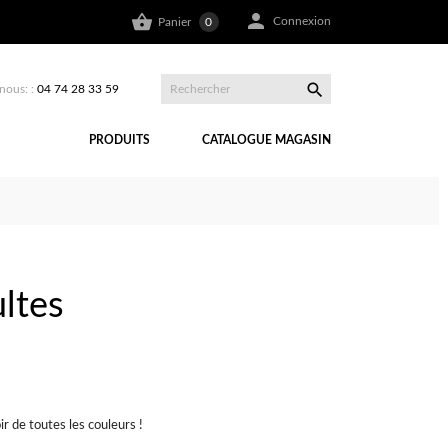


Connexion
Panier
0

nous: :
04 74 28 33 59
PRODUITS
CATALOGUE MAGASIN
ltes
r de toutes les couleurs !