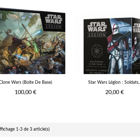
Clone Wars (Boite De Base)
Star Wars Légion : Soldats..
Prix
Prix
100,00 €
20,00 €
ffichage 1-3 de 3 article(s)