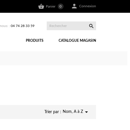


Connexion
Panier
0

nous: :
04 74 28 33 59
PRODUITS
CATALOGUE MAGASIN

Nom, A à Z
Trier par :