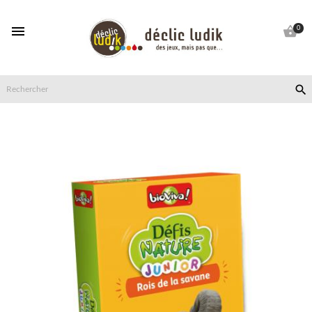


0
