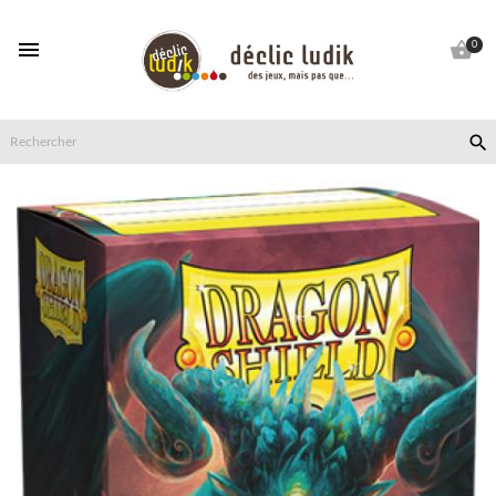


0
