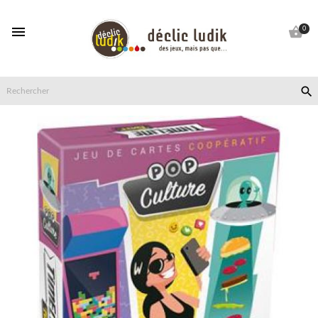


0
