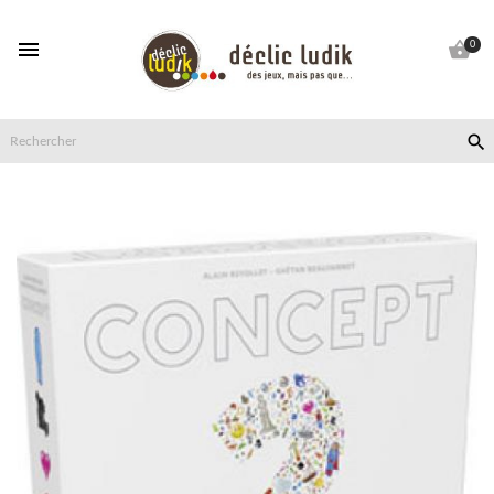


0
