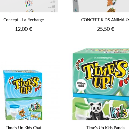
Concept - La Recharge
CONCEPT KIDS ANIMAU
Prix
Prix
12,00 €
25,50 €
Time's Up Kids Chat
Time's Up Kids Panda