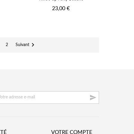
Prix
23,00 €

Suivant
2

ÉTÉ
VOTRE COMPTE