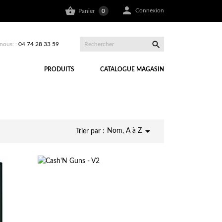


Connexion
Panier
0

nous: :
04 74 28 33 59
PRODUITS
CATALOGUE MAGASIN

Nom, A à Z
Trier par :