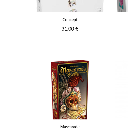
Concept
Prix
31,00 €
Mascarade