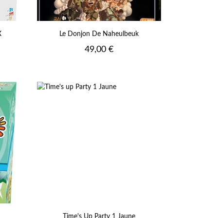
X
Le Donjon De Naheulbeuk
Prix
49,00 €
Time's Up Party 1 Jaune