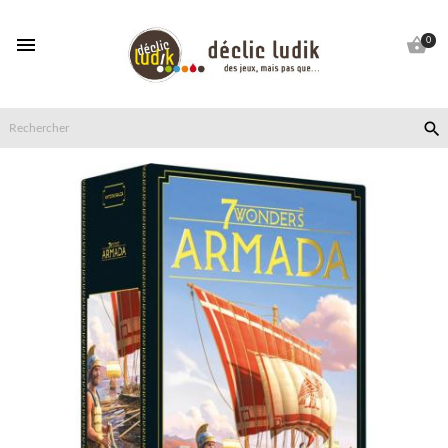


0
