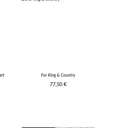
art
For King & Country
Prix
77,50 €