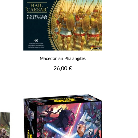
Macedonian Phalangites
Prix
26,00 €