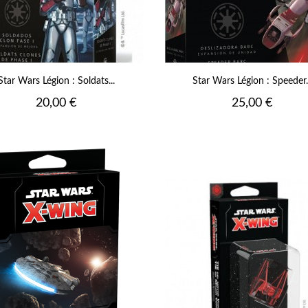
Star Wars Légion : Soldats...
Star Wars Légion : Speeder..
Prix
Prix
20,00 €
25,00 €