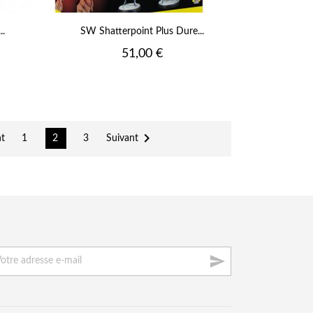
..
SW Shatterpoint Plus Dure...
Prix
51,00 €

t
Suivant
1
2
3
