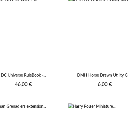
DC Universe RuleBook -...
DMH Horse Drawn Utility C
Prix
Prix
46,00 €
6,00 €