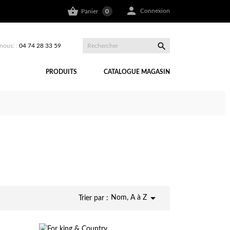


Connexion
Panier
0

nous: :
04 74 28 33 59
PRODUITS
CATALOGUE MAGASIN

Nom, A à Z
Trier par :