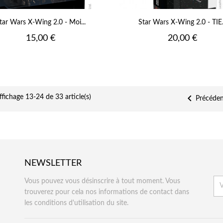
tar Wars X-Wing 2.0 - Moi...
Star Wars X-Wing 2.0 - TIE.
Prix
Prix
15,00 €
20,00 €

ffichage 13-24 de 33 article(s)
Précéden
NEWSLETTER
Vous pouvez vous désinscrire à tout moment. Vous
trouverez pour cela nos informations de contact dans
les conditions d'utilisation du site.