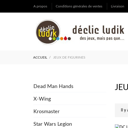
A propos
Conditions générales de ventes
Livraison
ACCUEIL
JEUX DE FIGURINES
JE
Dead Man Hands
X-Wing
Il y
Krosmaster
Star Wars Legion