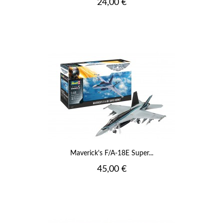
Prix
24,00 €
Maverick's F/A-18E Super...
Prix
45,00 €