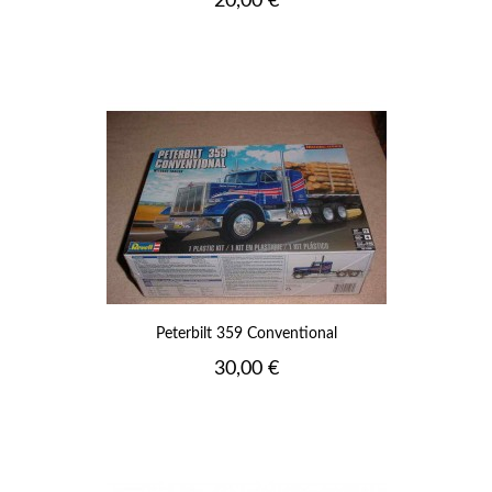
20,00 €
Peterbilt 359 Conventional
Prix
30,00 €