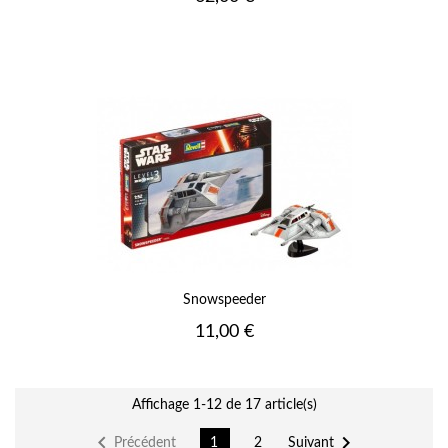
Snowspeeder
Prix
11,00 €
Affichage 1-12 de 17 article(s)


Précédent
Suivant
1
2