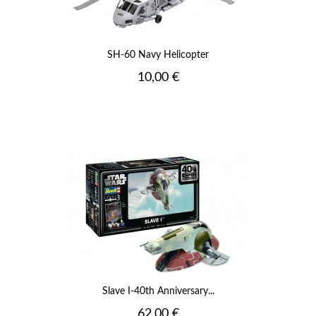
SH-60 Navy Helicopter
Prix
10,00 €
Slave I-40th Anniversary...
Prix
62,00 €