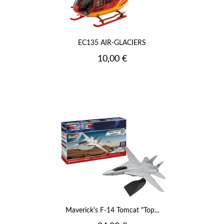
EC135 AIR-GLACIERS
Prix
10,00 €
Maverick's F-14 Tomcat "Top...