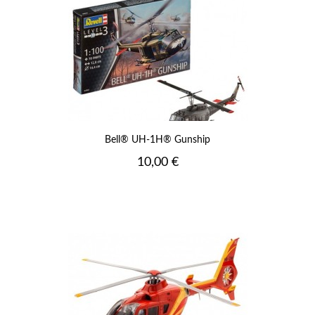
Bell® UH-1H® Gunship
Prix
10,00 €