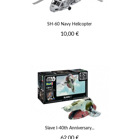
SH-60 Navy Helicopter
Prix
10,00 €
Slave I-40th Anniversary...
Prix
62,00 €