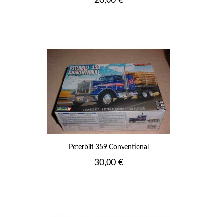
20,00 €
Peterbilt 359 Conventional
Prix
30,00 €