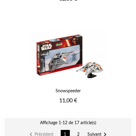
Snowspeeder
Prix
11,00 €
Affichage 1-12 de 17 article(s)


Précédent
Suivant
1
2