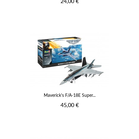
Prix
24,00 €
Maverick's F/A-18E Super...
Prix
45,00 €